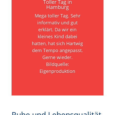
Toller Tag in
Hamburg
Mega toller Tag. Sehr
informativ und gut
erklärt. Da wir ein
kleines Kind dabei
hatten, hat sich Hartwig
dem Tempo angepasst.
Gerne wieder.
Bildquelle:
Eigenproduktion
Ruhe und Lebensqualität