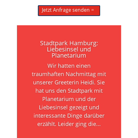
Jetzt Anfrage senden
Stadtpark Hamburg:
Liebesinsel und
Planetarium
Wir hatten einen
traumhaften Nachmittag mit
unserer Greeterin Heidi. Sie
hat uns den Stadtpark mit
Planetarium und der
Liebesinsel gezeigt und
interessante Dinge darüber
erzählt. Leider ging die...