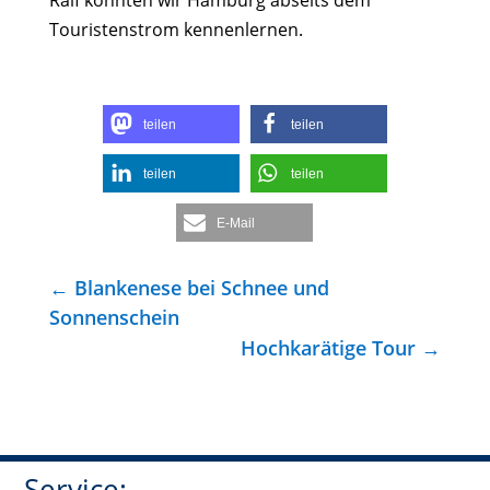
Ralf konnten wir Hamburg abseits dem
Touristenstrom kennenlernen.
teilen
teilen
teilen
teilen
E-Mail
←
Blankenese bei Schnee und
Sonnenschein
Hochkarätige Tour
→
Service: